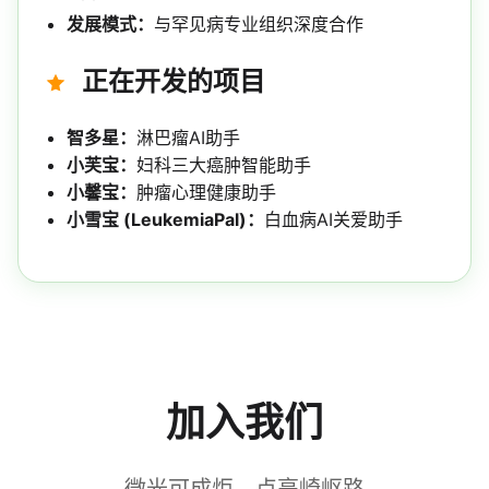
发展模式：
与罕见病专业组织深度合作
正在开发的项目
智多星：
淋巴瘤AI助手
小芙宝：
妇科三大癌肿智能助手
小馨宝：
肿瘤心理健康助手
小雪宝 (LeukemiaPal)：
白血病AI关爱助手
加入我们
微光可成炬，点亮崎岖路